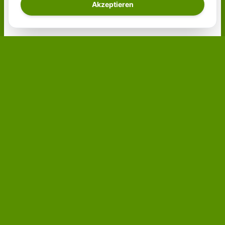
Akzeptieren
Wir retten Straßenhunde aus Rumänien und
schenken ihnen ein neues Leben in liebevollen
Familien in Deutschland.