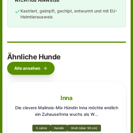
WICHTIGE HINWEISE
Kastriert, geimpft, gechipt, entwurmt und mit EU-
Heimtierausweis
Ähnliche Hunde
Alle ansehen
Inna
Die clevere Malinois-Mix Hündin Inna möchte endlich
ein Zuhause!Inna wuchs als W
...
3 Jahre
Hundin
Groß (über 50 cm)