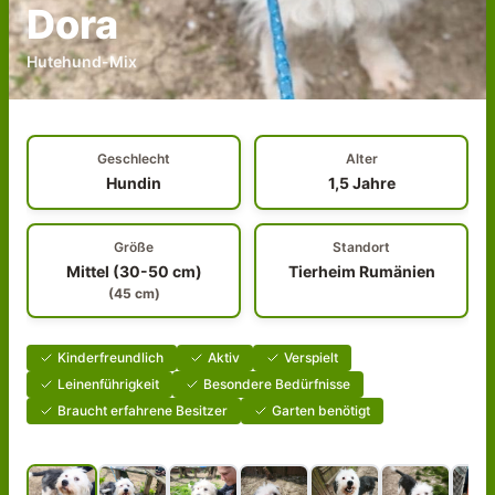
Dora
Hutehund-Mix
Geschlecht
Alter
Hundin
1,5 Jahre
Größe
Standort
Mittel (30-50 cm)
Tierheim Rumänien
(
45
cm)
Kinderfreundlich
Aktiv
Verspielt
Leinenführigkeit
Besondere Bedürfnisse
Braucht erfahrene Besitzer
Garten benötigt