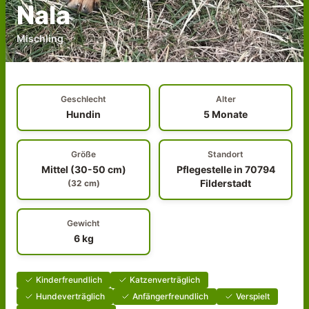
Nala
Mischling
Geschlecht
Alter
Hundin
5 Monate
Größe
Standort
Mittel (30-50 cm)
Pflegestelle in 70794
Filderstadt
(
32
cm)
Gewicht
6
kg
Kinderfreundlich
Katzenverträglich
Hundeverträglich
Anfängerfreundlich
Verspielt