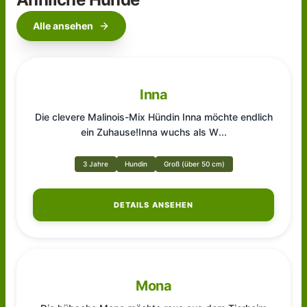
Alle ansehen
Inna
Die clevere Malinois-Mix Hündin Inna möchte endlich
ein Zuhause!Inna wuchs als W
...
3 Jahre
Hundin
Groß (über 50 cm)
DETAILS ANSEHEN
Mona