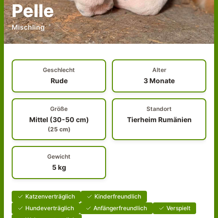
Pelle
Mischling
Geschlecht
Alter
Rude
3 Monate
Größe
Standort
Mittel (30-50 cm)
Tierheim Rumänien
(
25
cm)
Gewicht
5
kg
Katzenverträglich
Kinderfreundlich
Hundeverträglich
Anfängerfreundlich
Verspielt