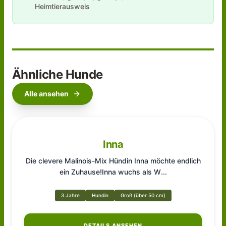
Heimtierausweis
Ähnliche Hunde
Alle ansehen
Inna
Die clevere Malinois-Mix Hündin Inna möchte endlich
ein Zuhause!Inna wuchs als W
...
3 Jahre
Hundin
Groß (über 50 cm)
DETAILS ANSEHEN