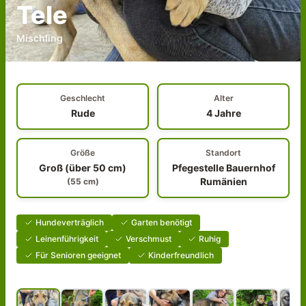
Tele
Mischling
Geschlecht
Alter
Rude
4 Jahre
Größe
Standort
Groß (über 50 cm)
Pfegestelle Bauernhof
Rumänien
(
55
cm)
Hundeverträglich
Garten benötigt
Leinenführigkeit
Verschmust
Ruhig
Für Senioren geeignet
Kinderfreundlich